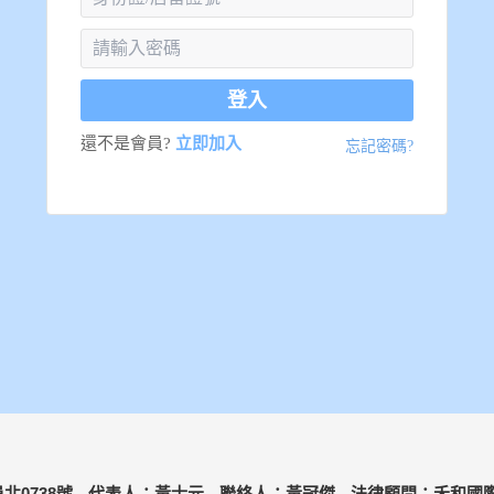
登入
還不是會員?
立即加入
忘記密碼?
北0738號
代表人：黃士元
聯絡人：黃冠傑
法律顧問：禾和國際