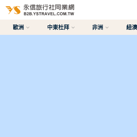
歐洲
中東杜拜
非洲
紐