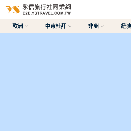
歐洲
中東杜拜
非洲
紐