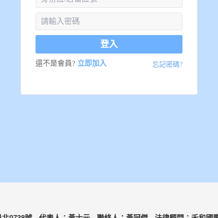
登入
還不是會員?
立即加入
忘記密碼?
北0738號
代表人：黃士元
聯絡人：黃冠傑
法律顧問：禾和國際